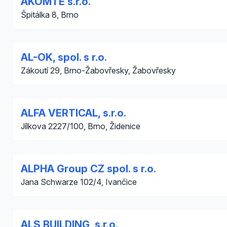
AKOMTE s.r.o.
Špitálka 8, Brno
AL-OK, spol. s r.o.
Zákoutí 29, Brno-Žabovřesky, Žabovřesky
ALFA VERTICAL, s.r.o.
Jílkova 2227/100, Brno, Židenice
ALPHA Group CZ spol. s r.o.
Jana Schwarze 102/4, Ivančice
ALS BUILDING, s.r.o.