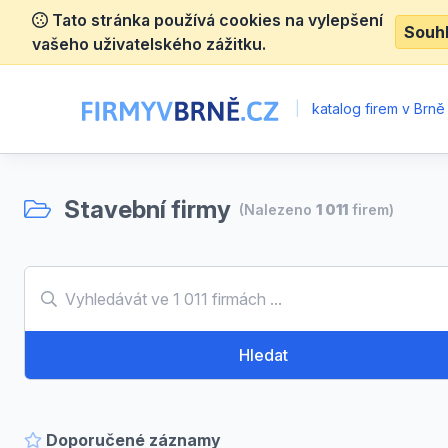
Tato stránka používá cookies na vylepšení
Souh
vašeho uživatelského zážitku.
|
katalog firem v Brně
Stavební firmy
(Nalezeno
1 011
firem)
Hledat
Doporučené záznamy