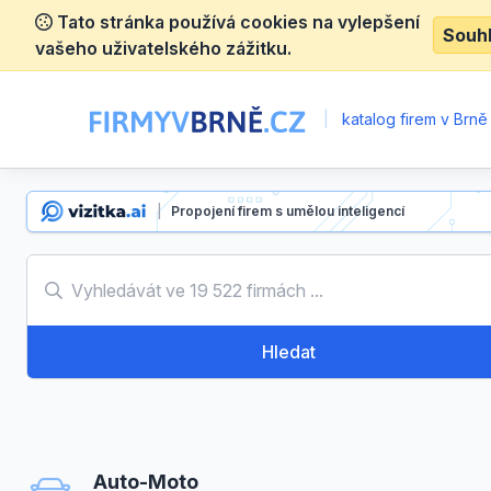
Tato stránka používá cookies na vylepšení
Souh
vašeho uživatelského zážitku.
|
katalog firem v Brně
|
Propojení firem s umělou inteligencí
Hledat
Auto-Moto