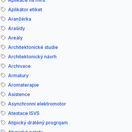
Aplikace na míru
Aplikátor etiket
Aranžérka
Arašídy
Areály
Architektonické studie
Architektonický návrh
Archivace
Armatury
Aromaterapie
Asistence
Asynchronní elektromotor
Atestace ISVS
Atipický drátěný progrqam