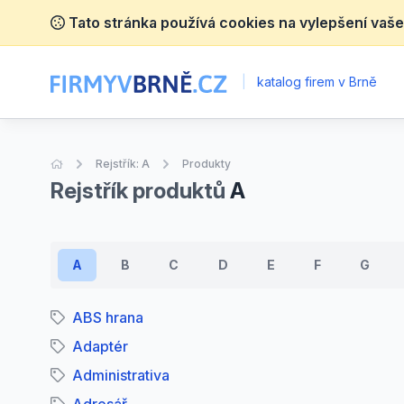
Tato stránka používá cookies na vylepšení vaše
|
katalog firem v Brně
Úvodní stránka
Rejstřík: A
Produkty
Rejstřík produktů
A
A
B
C
D
E
F
G
ABS hrana
Adaptér
Administrativa