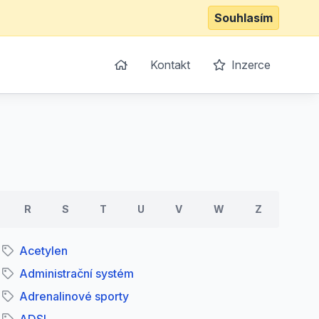
Souhlasím
Kontakt
Inzerce
R
S
T
U
V
W
Z
Acetylen
Administrační systém
Adrenalinové sporty