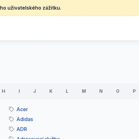
ho uživatelského zážitku.
H
I
J
K
L
M
N
O
P
Acer
Adidas
ADR