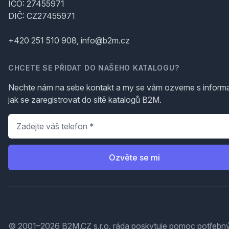
IČO: 27455971
DIČ: CZ27455971
+420 251 510 908, info@b2m.cz
CHCETE SE PŘIDAT DO NAŠEHO KATALOGU?
Nechte nám na sebe kontakt a my se vám ozveme s inform
jak se zaregistrovat do sítě katalogů B2M.
Telefon
*
Ozvěte se mi
© 2001–2026 B2M.CZ s.r.o. ráda
poskytuje pomoc
potřebný