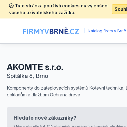
Tato stránka používá cookies na vylepšení
Souh
vašeho uživatelského zážitku.
|
katalog firem v Brně
AKOMTE s.r.o.
Špitálka 8, Brno
Komponenty do zateplovacích systémů Kotevní technika, L
obkladům a dlažbám Ochrana dřeva
Hledáte nové zákazníky?
Máme aktuálně 6.618 aktivních poptávek u kterých hledáme