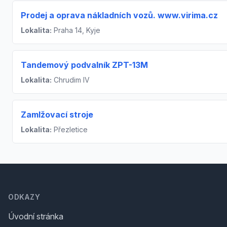
Prodej a oprava nákladních vozů. www.virima.cz
Lokalita:
Praha 14, Kyje
Tandemový podvalník ZPT-13M
Lokalita:
Chrudim IV
Zamlžovací stroje
Lokalita:
Přezletice
Footer
ODKAZY
Úvodní stránka