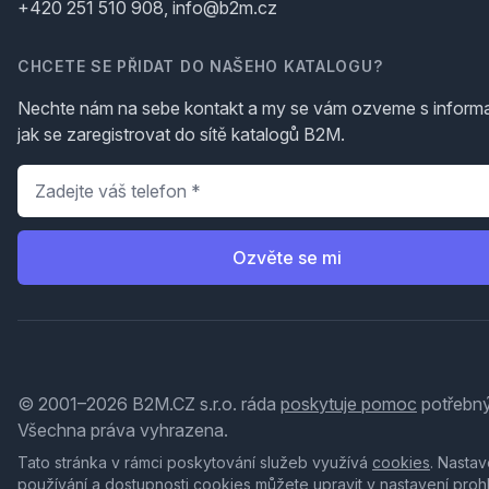
+420 251 510 908, info@b2m.cz
CHCETE SE PŘIDAT DO NAŠEHO KATALOGU?
Nechte nám na sebe kontakt a my se vám ozveme s inform
jak se zaregistrovat do sítě katalogů B2M.
Telefon
*
Ozvěte se mi
© 2001–2026 B2M.CZ s.r.o. ráda
poskytuje pomoc
potřebný
Všechna práva vyhrazena.
Tato stránka v rámci poskytování služeb využívá
cookies
. Nastav
používání a dostupnosti cookies můžete upravit v nastavení proh