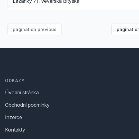
Lažánky 71, Veverská Bítýška
pagination.previous
paginatio
Footer
ODKAZY
Úvodní stránka
Obchodní podmínky
Inzerce
Kontakty