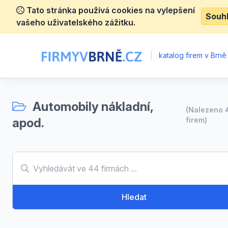
Tato stránka používá cookies na vylepšení
Souh
vašeho uživatelského zážitku.
|
katalog firem v Brně
Automobily nákladní,
(Nalezeno
apod.
firem)
Hledat