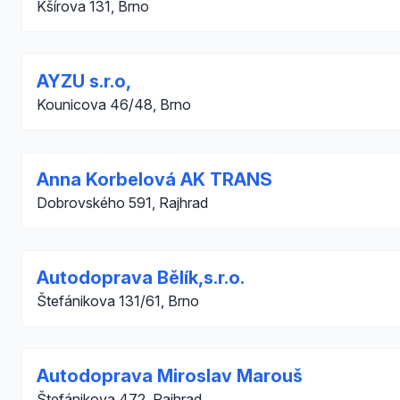
Kšírova 131, Brno
AYZU s.r.o,
Kounicova 46/48, Brno
Anna Korbelová AK TRANS
Dobrovského 591, Rajhrad
Autodoprava Bělík,s.r.o.
Štefánikova 131/61, Brno
Autodoprava Miroslav Marouš
Štefánikova 472, Rajhrad