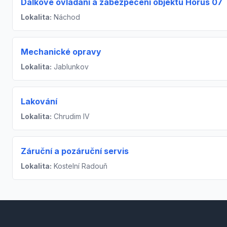
Dálkové ovládání a zabezpečení objektů Horus 07
Lokalita:
Náchod
Mechanické opravy
Lokalita:
Jablunkov
Lakování
Lokalita:
Chrudim IV
Záruční a pozáruční servis
Lokalita:
Kostelní Radouň
Footer