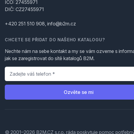
IČO: 27455971
DIČ: CZ27455971
+420 251 510 908, info@b2m.cz
CHCETE SE PŘIDAT DO NAŠEHO KATALOGU?
Nechte nám na sebe kontakt a my se vám ozveme s inform
jak se zaregistrovat do sítě katalogů B2M.
Telefon
*
Ozvěte se mi
© 2001–2026 B2M.CZ s.r.o. ráda
poskytuje pomoc
potřebný