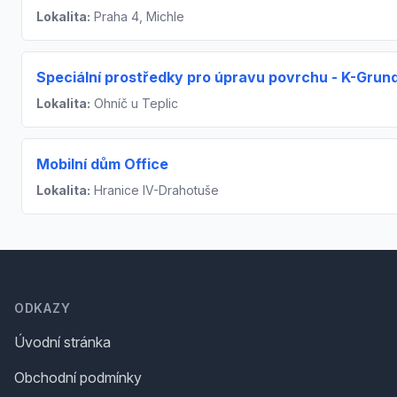
Lokalita:
Praha 4, Michle
Speciální prostředky pro úpravu povrchu - K-Grun
Lokalita:
Ohníč u Teplic
Mobilní dům Office
Lokalita:
Hranice IV-Drahotuše
Footer
ODKAZY
Úvodní stránka
Obchodní podmínky