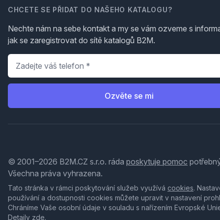
CHCETE SE PŘIDAT DO NAŠEHO KATALOGU?
Nechte nám na sebe kontakt a my se vám ozveme s inform
jak se zaregistrovat do sítě katalogů B2M.
Telefon
*
Ozvěte se mi
© 2001–2026 B2M.CZ s.r.o. ráda
poskytuje pomoc
potřebný
Všechna práva vyhrazena.
Tato stránka v rámci poskytování služeb využívá
cookies
. Nastav
používání a dostupnosti cookies můžete upravit v nastavení proh
Chráníme Vaše osobní údaje v souladu s nařízením Evropské Uni
Detaily
zde
.