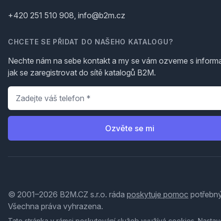
+420 251 510 908, info@b2m.cz
CHCETE SE PŘIDAT DO NAŠEHO KATALOGU?
Nechte nám na sebe kontakt a my se vám ozveme s inform
jak se zaregistrovat do sítě katalogů B2M.
Telefon
*
Ozvěte se mi
© 2001–2026 B2M.CZ s.r.o. ráda
poskytuje pomoc
potřebný
Všechna práva vyhrazena.
Tato stránka v rámci poskytování služeb využívá
cookies
. Nastav