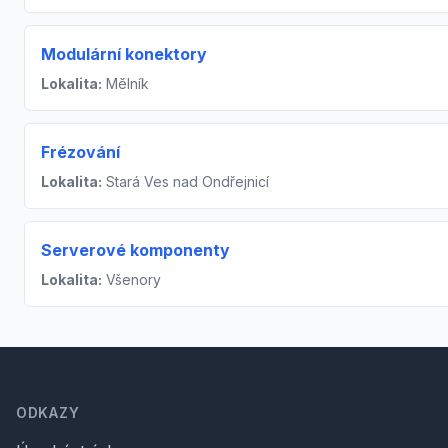
Modulární konektory
Lokalita:
Mělník
Frézování
Lokalita:
Stará Ves nad Ondřejnicí
Serverové komponenty
Lokalita:
Všenory
Footer
ODKAZY