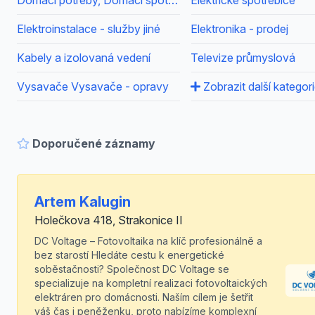
Domácí potřeby, Domácí spotřebiče
Elektrické spotřebiče
Elektroinstalace - služby jiné
Elektronika - prodej
Kabely a izolovaná vedení
Televize průmyslová
Vysavače Vysavače - opravy
Zobrazit další kategor
Doporučené záznamy
Artem Kalugin
Holečkova 418, Strakonice II
DC Voltage – Fotovoltaika na klíč profesionálně a
bez starostí Hledáte cestu k energetické
soběstačnosti? Společnost DC Voltage se
specializuje na kompletní realizaci fotovoltaických
elektráren pro domácnosti. Naším cílem je šetřit
váš čas i peněženku, proto nabízíme komplexní