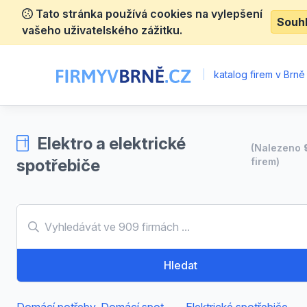
Tato stránka používá cookies na vylepšení
Souh
vašeho uživatelského zážitku.
|
katalog firem v Brně
Elektro a elektrické
(Nalezeno
spotřebiče
firem)
Hledat