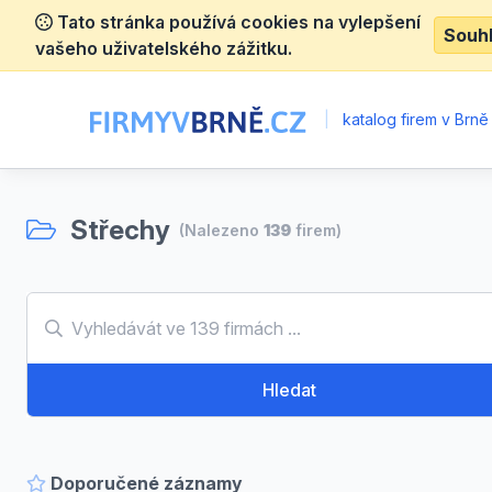
Tato stránka používá cookies na vylepšení
Souh
vašeho uživatelského zážitku.
|
katalog firem v Brně
Střechy
(Nalezeno
139
firem)
Hledat
Doporučené záznamy