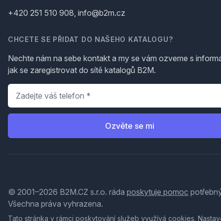
+420 251 510 908, info@b2m.cz
CHCETE SE PŘIDAT DO NAŠEHO KATALOGU?
Nechte nám na sebe kontakt a my se vám ozveme s inform
jak se zaregistrovat do sítě katalogů B2M.
Telefon
*
Ozvěte se mi
© 2001–2026 B2M.CZ s.r.o. ráda
poskytuje pomoc
potřebný
Všechna práva vyhrazena.
Tato stránka v rámci poskytování služeb využívá
cookies
. Nastav