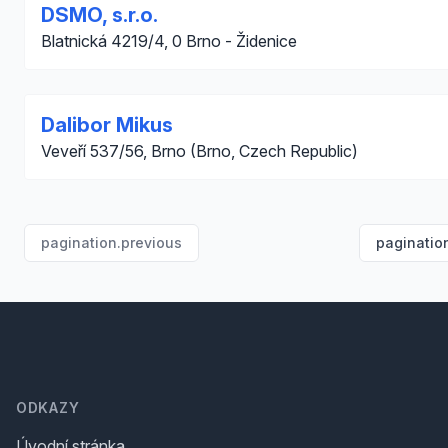
DSMO, s.r.o.
Blatnická 4219/4, 0 Brno - Židenice
Dalibor Mikus
Veveří 537/56, Brno (Brno, Czech Republic)
pagination.previous
paginatio
Footer
ODKAZY
Úvodní stránka