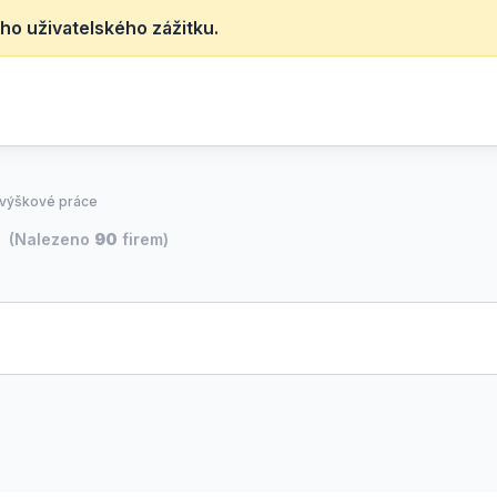
ho uživatelského zážitku.
- výškové práce
(Nalezeno
90
firem)