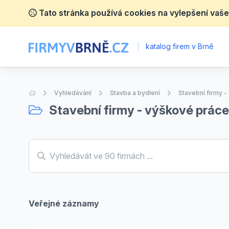
Tato stránka používá cookies na vylepšení vaše
|
katalog firem v Brně
Úvodní stránka
Vyhledávání
Stavba a bydlení
Stavební firmy 
Stavební firmy - výškové práce
Veřejné záznamy