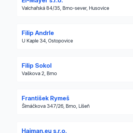
El-Mayer s.r.o.
Valchařská 84/35, Brno-sever, Husovice
Filip Andrle
U Kaple 34, Ostopovice
Filip Sokol
Vaškova 2, Brno
František Rymeš
Šimáčkova 347/26, Brno, Líšeň
Hajman.eu s.r.o.