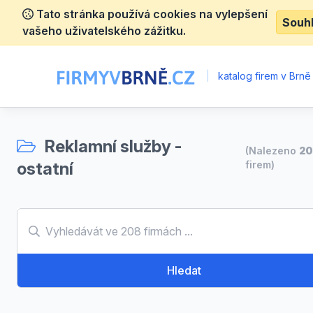
Tato stránka používá cookies na vylepšení
Souh
vašeho uživatelského zážitku.
|
katalog firem v Brně
Reklamní služby -
(Nalezeno
2
ostatní
firem)
Hledat