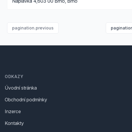
Náplavka 4,603 00 Brno, Brno
pagination.previous
paginatio
Footer
ODKAZY
Úvodní stránka
Obchodní podmínky
Inzerce
Kontakty