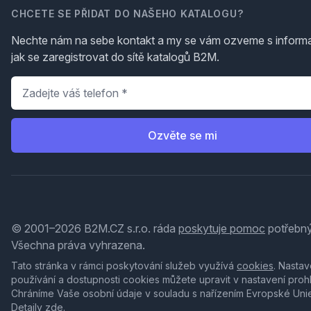
CHCETE SE PŘIDAT DO NAŠEHO KATALOGU?
Nechte nám na sebe kontakt a my se vám ozveme s inform
jak se zaregistrovat do sítě katalogů B2M.
Telefon
*
Ozvěte se mi
© 2001–2026 B2M.CZ s.r.o. ráda
poskytuje pomoc
potřebný
Všechna práva vyhrazena.
Tato stránka v rámci poskytování služeb využívá
cookies
. Nastav
používání a dostupnosti cookies můžete upravit v nastavení proh
Chráníme Vaše osobní údaje v souladu s nařízením Evropské Uni
Detaily
zde
.