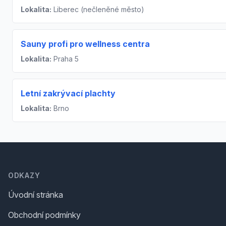
Lokalita:
Liberec (nečleněné město)
Sauny profi pro wellness centra
Lokalita:
Praha 5
Letní zakrývací plachty
Lokalita:
Brno
Footer
ODKAZY
Úvodní stránka
Obchodní podmínky