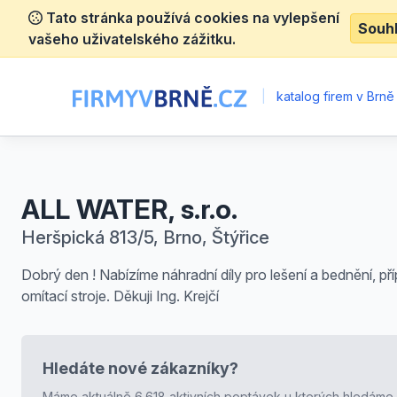
Tato stránka používá cookies na vylepšení
Souh
vašeho uživatelského zážitku.
|
katalog firem v Brně
ALL WATER, s.r.o.
Heršpická 813/5, Brno, Štýřice
Dobrý den ! Nabízíme náhradní díly pro lešení a bednění, pří
omítací stroje. Děkuji Ing. Krejčí
Hledáte nové zákazníky?
Máme aktuálně 6.618 aktivních poptávek u kterých hledáme