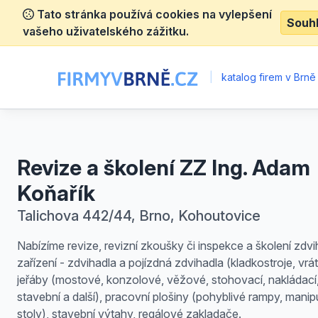
Tato stránka používá cookies na vylepšení
Souh
vašeho uživatelského zážitku.
|
katalog firem v Brně
Revize a školení ZZ Ing. Adam
Koňařík
Talichova 442/44, Brno, Kohoutovice
Nabízíme revize, revizní zkoušky či inspekce a školení zdv
zařízení - zdvihadla a pojízdná zdvihadla (kladkostroje, vrát
jeřáby (mostové, konzolové, věžové, stohovací, nakládací
stavební a další), pracovní plošiny (pohyblivé rampy, manip
stoly), stavební výtahy, regálové zakladače.