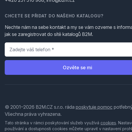
+420 251 510 908, info@b2m.cz
CHCETE SE PŘIDAT DO NAŠEHO KATALOGU?
Nechte nám na sebe kontakt a my se vám ozveme s inform
jak se zaregistrovat do sítě katalogů B2M.
Telefon
*
Ozvěte se mi
© 2001–2026 B2M.CZ s.r.o. ráda
poskytuje pomoc
potřebný
Všechna práva vyhrazena.
Tato stránka v rámci poskytování služeb využívá
cookies
. Nastav
používání a dostupnosti cookies můžete upravit v nastavení proh