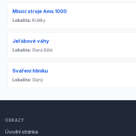
Mísící stroje Ams 1000
Lokalita:
Králíky
Jeřábové váhy
Lokalita:
Stará Bělá
Sváření hliníku
Lokalita:
Slaný
Footer
ODKAZY
Úvodní stránka