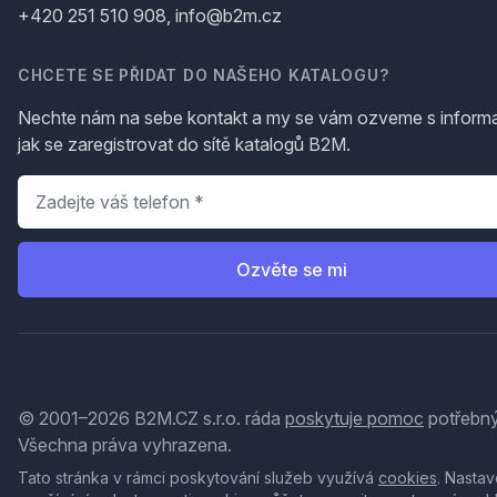
+420 251 510 908, info@b2m.cz
CHCETE SE PŘIDAT DO NAŠEHO KATALOGU?
Nechte nám na sebe kontakt a my se vám ozveme s inform
jak se zaregistrovat do sítě katalogů B2M.
Telefon
*
Ozvěte se mi
© 2001–2026 B2M.CZ s.r.o. ráda
poskytuje pomoc
potřebný
Všechna práva vyhrazena.
Tato stránka v rámci poskytování služeb využívá
cookies
. Nastav