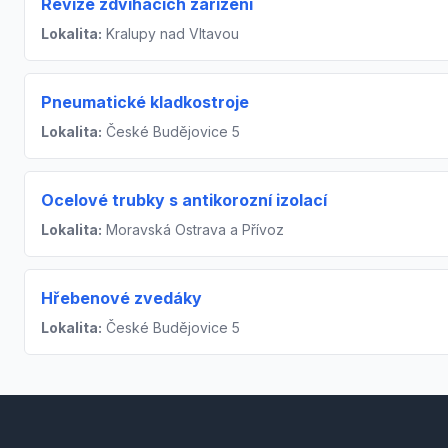
Revize zdvihacích zařízení
Lokalita:
Kralupy nad Vltavou
Pneumatické kladkostroje
Lokalita:
České Budějovice 5
Ocelové trubky s antikorozní izolací
Lokalita:
Moravská Ostrava a Přívoz
Hřebenové zvedáky
Lokalita:
České Budějovice 5
Footer