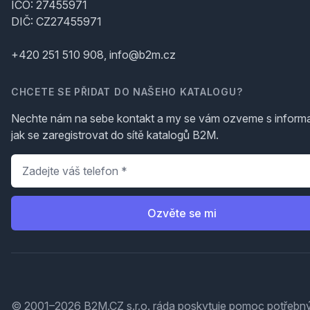
IČO: 27455971
DIČ: CZ27455971
+420 251 510 908, info@b2m.cz
CHCETE SE PŘIDAT DO NAŠEHO KATALOGU?
Nechte nám na sebe kontakt a my se vám ozveme s inform
jak se zaregistrovat do sítě katalogů B2M.
Telefon
*
Ozvěte se mi
© 2001–2026 B2M.CZ s.r.o. ráda
poskytuje pomoc
potřebný