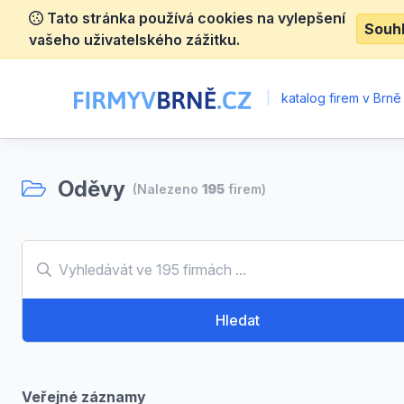
Tato stránka používá cookies na vylepšení
Souh
vašeho uživatelského zážitku.
|
katalog firem v Brně
Oděvy
(Nalezeno
195
firem)
Hledat
Veřejné záznamy