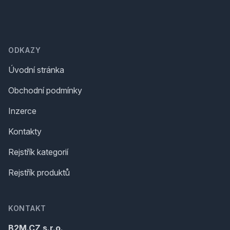
Footer
ODKAZY
Úvodní stránka
Obchodní podmínky
Inzerce
Kontakty
Rejstřík kategorií
Rejstřík produktů
KONTAKT
B2M.CZ s.r.o.